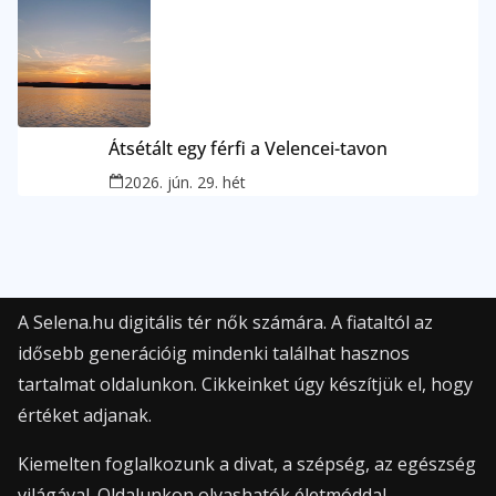
Átsétált egy férfi a Velencei-tavon
2026. jún. 29. hét
A Selena.hu digitális tér nők számára. A fiataltól az
idősebb generációig mindenki találhat hasznos
tartalmat oldalunkon. Cikkeinket úgy készítjük el, hogy
értéket adjanak.
Kiemelten foglalkozunk a divat, a szépség, az egészség
világával. Oldalunkon olvashatók életmóddal,