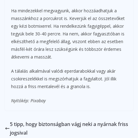
Ha mindezekkel megvagyunk, akkor hozzáadhatjuk a
masszánkhoz a porcukrot is. Keverjük el az összetevőket
egy kézi botmixerrel. Ha rendelkezünk fagyigéppel, akkor
tegyük bele 30-40 percre. Ha nem, akkor fagyasztóban is
elkészíthető a megfelelő állag, viszont ebben az esetben
másfél-két órára lesz szükségünk és többször érdemes
átkeverni a masszát.
A tálalás alkalmával valódi eperdarabokkal vagy akár
csokireszelékkel is megszórhatjuk a fagylaltot. Jól illik
hozzá a friss mentalevél és a granola is.
Nyitókép: Pixabay
5 tipp, hogy biztonságban vágj neki a nyárnak friss
jogsival