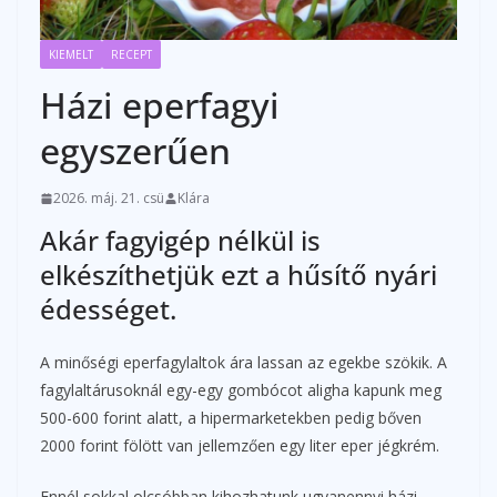
KIEMELT
RECEPT
Házi eperfagyi
egyszerűen
2026. máj. 21. csü
Klára
Akár fagyigép nélkül is
elkészíthetjük ezt a hűsítő nyári
édességet.
A minőségi eperfagylaltok ára lassan az egekbe szökik. A
fagylaltárusoknál egy-egy gombócot aligha kapunk meg
500-600 forint alatt, a hipermarketekben pedig bőven
2000 forint fölött van jellemzően egy liter eper jégkrém.
Ennél sokkal olcsóbban kihozhatunk ugyanennyi házi