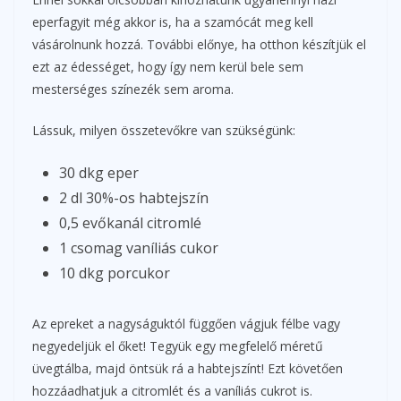
eperfagyit még akkor is, ha a szamócát meg kell
vásárolnunk hozzá. További előnye, ha otthon készítjük el
ezt az édességet, hogy így nem kerül bele sem
mesterséges színezék sem aroma.
Lássuk, milyen összetevőkre van szükségünk:
30 dkg eper
2 dl 30%-os habtejszín
0,5 evőkanál citromlé
1 csomag vaníliás cukor
10 dkg porcukor
Az epreket a nagyságuktól függően vágjuk félbe vagy
negyedeljük el őket! Tegyük egy megfelelő méretű
üvegtálba, majd öntsük rá a habtejszínt! Ezt követően
hozzáadhatjuk a citromlét és a vaníliás cukrot is.