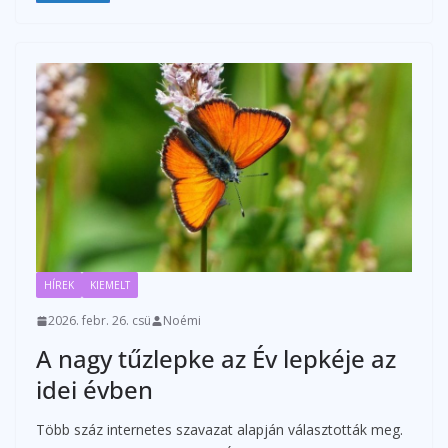
HÍREK
KIEMELT
2026. febr. 26. csü
Noémi
A nagy tűzlepke az Év lepkéje az
idei évben
Több száz internetes szavazat alapján választották meg.