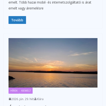
emelt. Több hazai mobil- és internetszolgáltató is árat
emelt vagy áremelésre
Tovább
HÍREK
KIEMELT
2026. jún. 29. hét
Klára