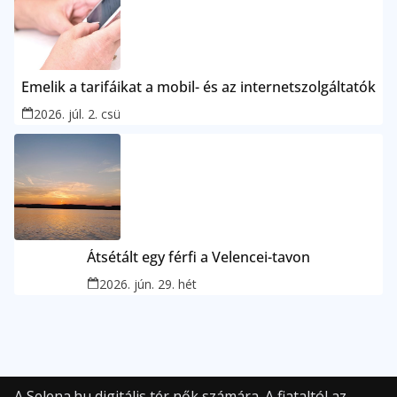
Emelik a tarifáikat a mobil- és az internetszolgáltatók
2026. júl. 2. csü
Átsétált egy férfi a Velencei-tavon
2026. jún. 29. hét
A Selena.hu digitális tér nők számára. A fiataltól az