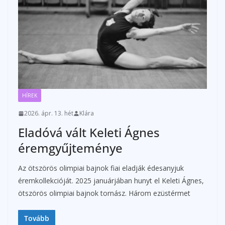
HÍREK
2026. ápr. 13. hét
Klára
Eladóvá vált Keleti Ágnes
éremgyűjteménye
Az ötszörös olimpiai bajnok fiai eladják édesanyjuk
éremkollekcióját. 2025 januárjában hunyt el Keleti Ágnes,
ötszörös olimpiai bajnok tornász. Három ezüstérmet
Tovább