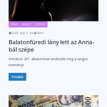
HÍREK
KIEMELT
SZÉPSÉG
2026. aug. 5. sze
Klára
Balatonfüredi lány lett az Anna-
bál szépe
Immáron 201. alkalommal rendezték meg a rangos
eseményt.
Tovább