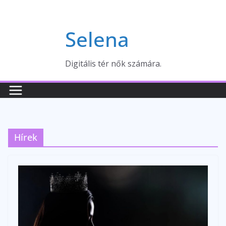
Skip
to
Selena
content
Digitális tér nők számára.
Hírek