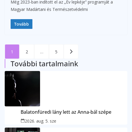
Még 2023-ban indított el az „Év lepkéje” programját a
Magyar Madártani és Természetvédelmi
Tovább
Bejegyzések
1
2
…
5
lapozása
További tartalmaink
Balatonfüredi lány lett az Anna-bál szépe
2026. aug. 5. sze