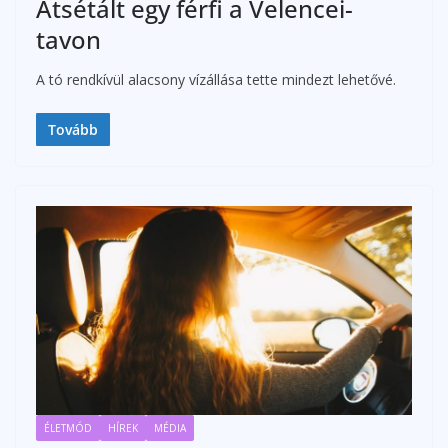
Átsétált egy férfi a Velencei-
tavon
A tó rendkívül alacsony vízállása tette mindezt lehetővé.
Tovább
ÉLETMÓD
HÍREK
MÉDIA