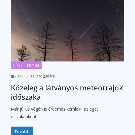
HÍREK
KIEMELT
2026. júl. 11. szo
Klára
Közeleg a látványos meteorrajok
időszaka
Már július végén is érdemes kémlelni az eget
éjszakánként.
Tovább