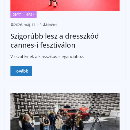
DIVAT
HÍREK
2026. máj. 11. hét
Noémi
Szigorúbb lesz a dresszkód
cannes-i fesztiválon
Visszatérnek a klasszikus eleganciához.
Tovább