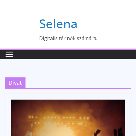
Skip
to
Selena
content
Digitális tér nők számára.
Divat