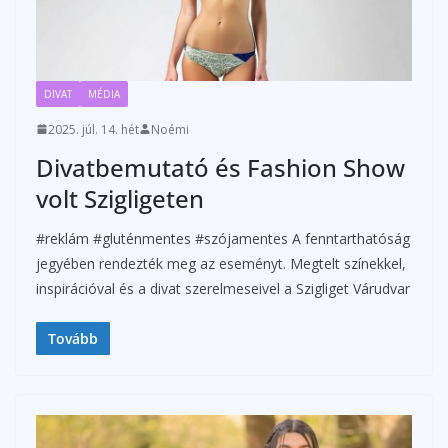
DIVAT
MÉDIA
2025. júl. 14. hét
Noémi
Divatbemutató és Fashion Show
volt Szigligeten
#reklám #gluténmentes #szójamentes A fenntarthatóság
jegyében rendezték meg az eseményt. Megtelt színekkel,
inspirációval és a divat szerelmeseivel a Szigliget Várudvar
Tovább