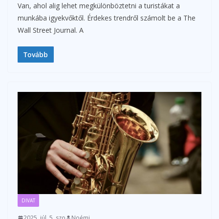
Van, ahol alig lehet megkülönböztetni a turistákat a
munkába igyekvőktől. Érdekes trendről számolt be a The
Wall Street Journal. A
Tovább
DIVAT
2025. júl. 5. szo
Noémi