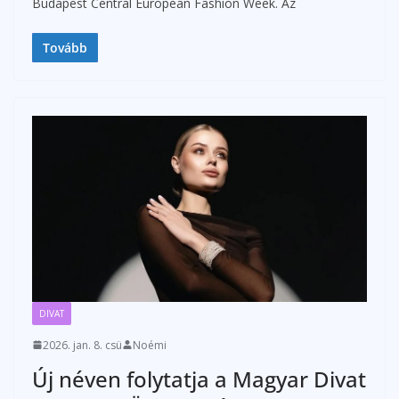
Budapest Central European Fashion Week. Az
Tovább
DIVAT
2026. jan. 8. csü
Noémi
Új néven folytatja a Magyar Divat