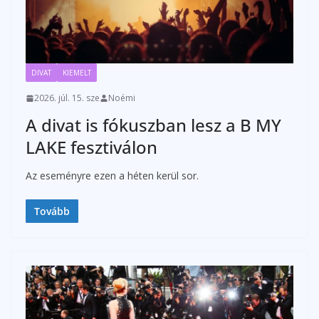
DIVAT
KIEMELT
2026. júl. 15. sze
Noémi
A divat is fókuszban lesz a B MY
LAKE fesztiválon
Az eseményre ezen a héten kerül sor.
Tovább