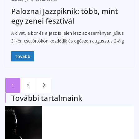
Paloznai Jazzpiknik: több, mint
egy zenei fesztivál
A divat, a bor és a jazz is jelen lesz az eseményen. Július
31-én csütörtökön kezdődik és egészen augusztus 2-áig
Tovább
Bejegyzések
1
2
lapozása
További tartalmaink