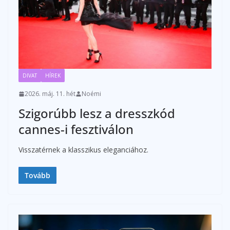
DIVAT
HÍREK
2026. máj. 11. hét
Noémi
Szigorúbb lesz a dresszkód
cannes-i fesztiválon
Visszatérnek a klasszikus eleganciához.
Tovább