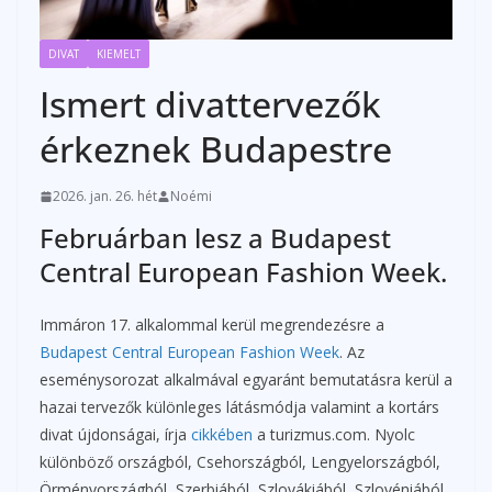
DIVAT
KIEMELT
Ismert divattervezők
érkeznek Budapestre
2026. jan. 26. hét
Noémi
Februárban lesz a Budapest
Central European Fashion Week.
Immáron 17. alkalommal kerül megrendezésre a
Budapest Central European Fashion Week
. Az
eseménysorozat alkalmával egyaránt bemutatásra kerül a
hazai tervezők különleges látásmódja valamint a kortárs
divat újdonságai, írja
cikkében
a turizmus.com. Nyolc
különböző országból, Csehországból, Lengyelországból,
Örményországból, Szerbiából, Szlovákiából, Szlovéniából,