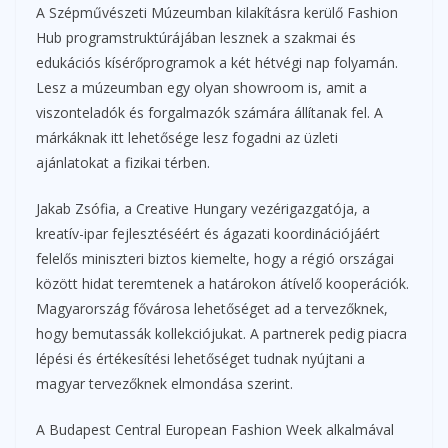
A Szépművészeti Múzeumban kilakításra kerülő Fashion
Hub programstruktúrájában lesznek a szakmai és
edukációs kísérőprogramok a két hétvégi nap folyamán.
Lesz a múzeumban egy olyan showroom is, amit a
viszonteladók és forgalmazók számára állítanak fel. A
márkáknak itt lehetősége lesz fogadni az üzleti
ajánlatokat a fizikai térben.
Jakab Zsófia, a Creative Hungary vezérigazgatója, a
kreatív-ipar fejlesztéséért és ágazati koordinációjáért
felelős miniszteri biztos kiemelte, hogy a régió országai
között hidat teremtenek a határokon átívelő kooperációk.
Magyarország fővárosa lehetőséget ad a tervezőknek,
hogy bemutassák kollekciójukat. A partnerek pedig piacra
lépési és értékesítési lehetőséget tudnak nyújtani a
magyar tervezőknek elmondása szerint.
A Budapest Central European Fashion Week alkalmával