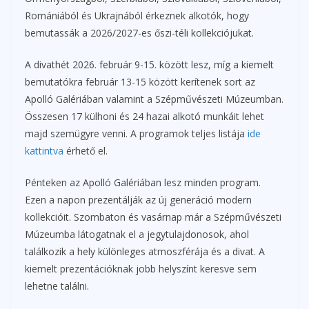
Romániából és Ukrajnából érkeznek alkotók, hogy
bemutassák a 2026/2027-es őszi-téli kollekciójukat.
A divathét 2026. február 9-15. között lesz, míg a kiemelt
bemutatókra február 13-15 között kerítenek sort az
Apolló Galériában valamint a Szépművészeti Múzeumban.
Összesen 17 külhoni és 24 hazai alkotó munkáit lehet
majd szemügyre venni. A programok teljes listája
ide
kattintva
érhető el.
Pénteken az Apolló Galériában lesz minden program.
Ezen a napon prezentálják az új generáció modern
kollekcióit. Szombaton és vasárnap már a Szépművészeti
Múzeumba látogatnak el a jegytulajdonosok, ahol
találkozik a hely különleges atmoszférája és a divat. A
kiemelt prezentációknak jobb helyszínt keresve sem
lehetne találni.