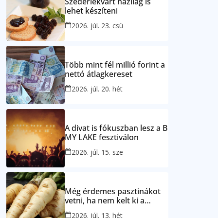
Szederlekvárt házilag is
lehet készíteni
2026. júl. 23. csü
Több mint fél millió forint a
nettó átlagkereset
2026. júl. 20. hét
A divat is fókuszban lesz a B
MY LAKE fesztiválon
2026. júl. 15. sze
Még érdemes pasztinákot
vetni, ha nem kelt ki a
petrezselyem
2026. júl. 13. hét