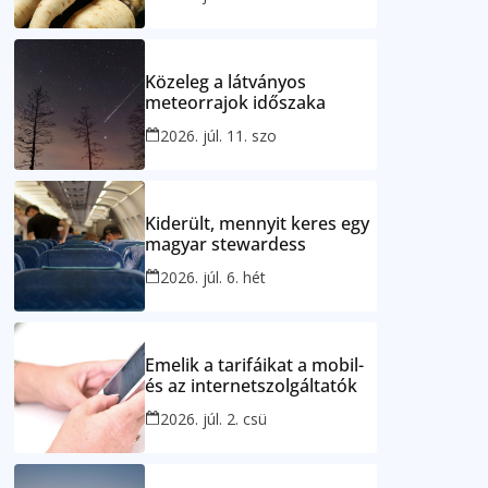
Közeleg a látványos
meteorrajok időszaka
2026. júl. 11. szo
Kiderült, mennyit keres egy
magyar stewardess
2026. júl. 6. hét
Emelik a tarifáikat a mobil-
és az internetszolgáltatók
2026. júl. 2. csü