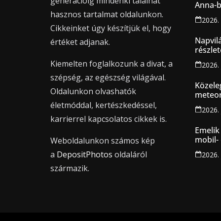
generációig mindenki találhat
Anna-b
hasznos tartalmat oldalunkon.
2026. 
Cikkeinket úgy készítjük el, hogy
Napvilá
értéket adjanak.
részlet
támoga
Kiemelten foglalkozunk a divat, a
2026. 
szépség, az egészség világával.
Közele
Oldalunkon olvashatók
meteor
életmóddal, kertészkedéssel,
2026. 
karrierrel kapcsolatos cikkek is.
Emelik 
mobil- 
Weboldalunkon számos kép
intern
a
DepositPhotos
oldaláról
2026. 
származik.