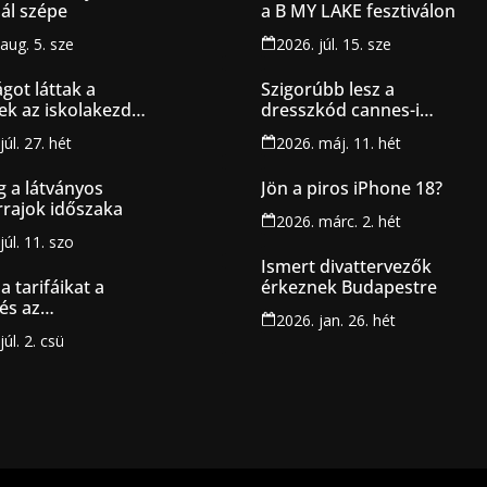
ál szépe
a B MY LAKE fesztiválon
aug. 5. sze
2026. júl. 15. sze
got láttak a
Szigorúbb lesz a
ek az iskolakezdési
dresszkód cannes-i
tásról
fesztiválon
júl. 27. hét
2026. máj. 11. hét
g a látványos
Jön a piros iPhone 18?
rajok időszaka
2026. márc. 2. hét
júl. 11. szo
Ismert divattervezők
a tarifáikat a
érkeznek Budapestre
és az
2026. jan. 26. hét
etszolgáltatók
júl. 2. csü