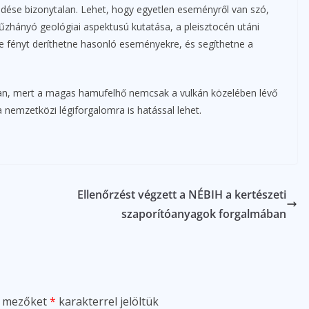
elkedése bizonytalan. Lehet, hogy egyetlen eseményről van szó,
tűzhányó geológiai aspektusú kutatása, a pleisztocén utáni
e fényt deríthetne hasonló eseményekre, és segíthetne a
g van, mert a magas hamufelhő nemcsak a vulkán közelében lévő
nemzetközi légiforgalomra is hatással lehet.
Ellenőrzést végzett a NÉBIH a kertészeti
szaporítóanyagok forgalmában
ő mezőket
*
karakterrel jelöltük