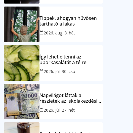
Tippek, ahogyan hűvösen
tartható a lakás
2026. aug. 3. hét
Így lehet eltenni az
uborkasalátát a télre
2026. júl. 30. csü
Napvilágot láttak a
részletek az iskolakezdési
támogatásról
2026. júl. 27. hét