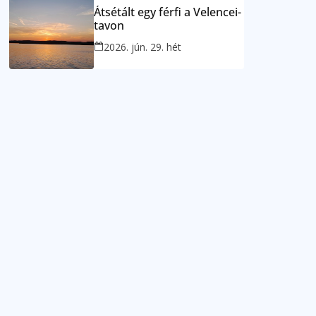
Átsétált egy férfi a Velencei-
tavon
2026. jún. 29. hét