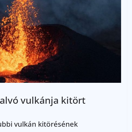
alvó vulkánja kitört
Gubbi vulkán kitörésének