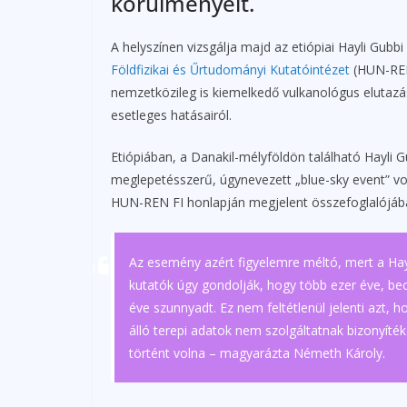
körülményeit.
A helyszínen vizsgálja majd az etiópiai Hayli Gubb
Földfizikai és Űrtudományi Kutatóintézet
(HUN-REN
nemzetközileg is kiemelkedő vulkanológus elutazása
esetleges hatásairól.
Etiópiában, a Danakil-mélyföldön található Hayli
meglepetésszerű, úgynevezett „blue-sky event” volt, 
HUN-REN FI honlapján megjelent összefoglalójáb
Az esemény azért figyelemre méltó, mert a Hay
kutatók úgy gondolják, hogy több ezer éve, becs
éve szunnyadt. Ez nem feltétlenül jelenti azt, h
álló terepi adatok nem szolgáltatnak bizonyíté
történt volna – magyarázta Németh Károly.