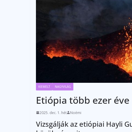
KIEMELT
NAGYVILÁG
Etiópia több ezer éve 
2025. dec. 1. hét
Noémi
Vizsgálják az etiópiai Hayli 