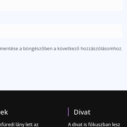
m mentése a böngészőben a következő hozzászólásomhoz.
rek
Divat
füredi lány lett az
A divat is fókuszban lesz