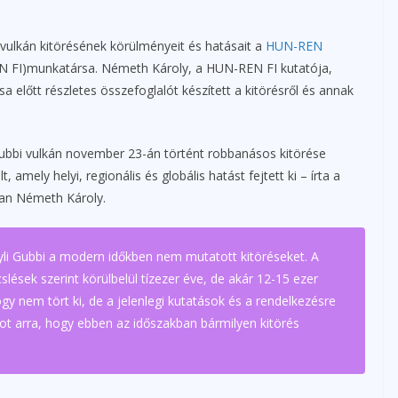
i vulkán kitörésének körülményeit és hatásait a
HUN-REN
 FI)munkatársa. Németh Károly, a HUN-REN FI kutatója,
 előtt részletes összefoglalót készített a kitörésről és annak
 Gubbi vulkán november 23-án történt robbanásos kitörése
amely helyi, regionális és globális hatást fejtett ki – írta a
an Németh Károly.
li Gubbi a modern időkben nem mutatott kitöréseket. A
lések szerint körülbelül tízezer éve, de akár 12-15 ezer
ogy nem tört ki, de a jelenlegi kutatások és a rendelkezésre
kot arra, hogy ebben az időszakban bármilyen kitörés