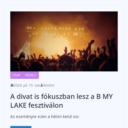
DIVAT
KIEMELT
2026. júl. 15. sze
Noémi
A divat is fókuszban lesz a B MY
LAKE fesztiválon
Az eseményre ezen a héten kerül sor.