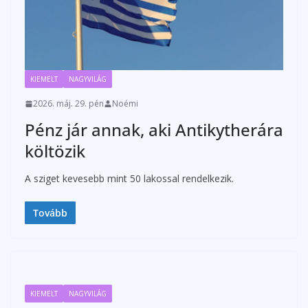
KIEMELT
NAGYVILÁG
2026. máj. 29. pén
Noémi
Pénz jár annak, aki Antikytherára
költözik
A sziget kevesebb mint 50 lakossal rendelkezik.
Tovább
KIEMELT
NAGYVILÁG