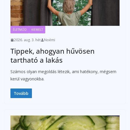
ÉLETMÓD
KIEMELT
2026. aug. 3. hét
Noémi
Tippek, ahogyan hűvösen
tartható a lakás
Számos olyan megoldás létezik, ami hatékony, mégsem
kerül vagyonokba.
Tovább