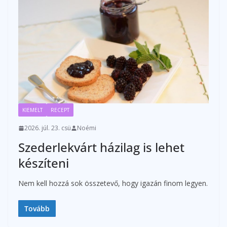
KIEMELT
RECEPT
2026. júl. 23. csü
Noémi
Szederlekvárt házilag is lehet
készíteni
Nem kell hozzá sok összetevő, hogy igazán finom legyen.
Tovább