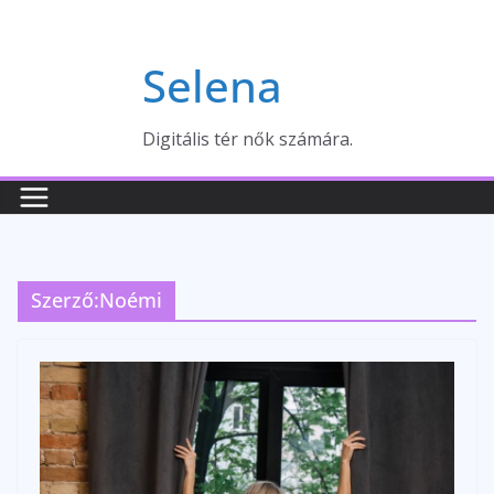
Skip
to
Selena
content
Digitális tér nők számára.
Szerző:
Noémi