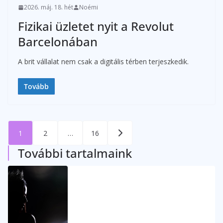
2026. máj. 18. hét
Noémi
Fizikai üzletet nyit a Revolut
Barcelonában
A brit vállalat nem csak a digitális térben terjeszkedik.
Tovább
Bejegyzések
1
2
…
16
lapozása
További tartalmaink