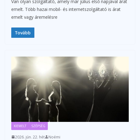
Van olyan szolgáltató, amely már július első napjával árat
emelt. Több hazai mobil- és internetszolgáltató is árat
emelt vagy áremelésre
Tovább
KIEMELT
SZÉPSÉG
2026. jún. 22. hét
Noémi