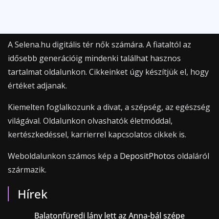
A Selena.hu digitális tér nők számára. A fiataltól az
idősebb generációig mindenki találhat hasznos
tartalmat oldalunkon. Cikkeinket úgy készítjük el, hogy
értéket adjanak.
Kiemelten foglalkozunk a divat, a szépség, az egészség
világával. Oldalunkon olvashatók életmóddal,
kertészkedéssel, karrierrel kapcsolatos cikkek is.
Weboldalunkon számos kép a
DepositPhotos
oldaláról
származik.
Hírek
Balatonfüredi lány lett az Anna-bál szépe