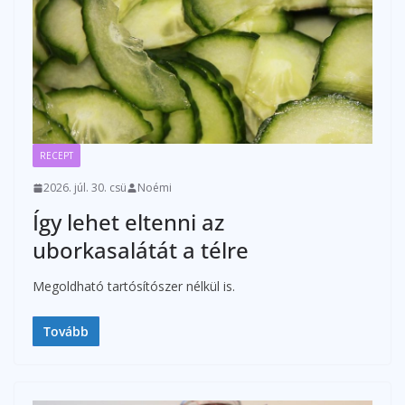
RECEPT
2026. júl. 30. csü
Noémi
Így lehet eltenni az
uborkasalátát a télre
Megoldható tartósítószer nélkül is.
Tovább