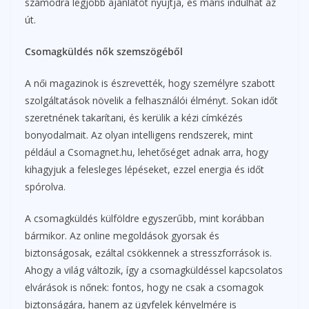
számodra legjobb ajánlatot nyújtja, és máris indulhat az
út.
Csomagküldés nők szemszögéből
A női magazinok is észrevették, hogy személyre szabott
szolgáltatások növelik a felhasználói élményt. Sokan időt
szeretnének takarítani, és kerülik a kézi címkézés
bonyodalmait. Az olyan intelligens rendszerek, mint
például a Csomagnet.hu, lehetőséget adnak arra, hogy
kihagyjuk a felesleges lépéseket, ezzel energia és időt
spórolva.
A csomagküldés külföldre egyszerűbb, mint korábban
bármikor. Az online megoldások gyorsak és
biztonságosak, ezáltal csökkennek a stresszforrások is.
Ahogy a világ változik, így a csomagküldéssel kapcsolatos
elvárások is nőnek: fontos, hogy ne csak a csomagok
biztonságára, hanem az ügyfelek kényelmére is