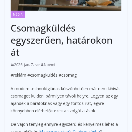
MÉDIA
Csomagküldés
egyszerűen, határokon
át
2026. jan. 7. sze
Noémi
#reklám #csomagküldés #csomag
A modern technológiának köszönhetően már nem kihívás
csomagot küldeni bármilyen távoli helyre. Legyen az egy
ajándék a barátoknak vagy egy fontos irat, egyre
könnyebben elérhetők ezek a szolgáltatások.
De vajon tényleg ennyire egyszerű és kényelmes lehet a
csomagküldés
Magyarországról Csehországba
?