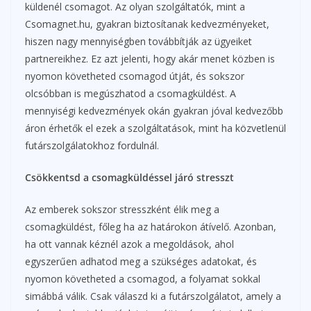
küldenél csomagot. Az olyan szolgáltatók, mint a
Csomagnet.hu, gyakran biztosítanak kedvezményeket,
hiszen nagy mennyiségben továbbítják az ügyeiket
partnereikhez. Ez azt jelenti, hogy akár menet közben is
nyomon követheted csomagod útját, és sokszor
olcsóbban is megúszhatod a csomagküldést. A
mennyiségi kedvezmények okán gyakran jóval kedvezőbb
áron érhetők el ezek a szolgáltatások, mint ha közvetlenül
futárszolgálatokhoz fordulnál.
Csökkentsd a csomagküldéssel járó stresszt
Az emberek sokszor stresszként élik meg a
csomagküldést, főleg ha az határokon átívelő. Azonban,
ha ott vannak kéznél azok a megoldások, ahol
egyszerűen adhatod meg a szükséges adatokat, és
nyomon követheted a csomagod, a folyamat sokkal
simábbá válik. Csak válaszd ki a futárszolgálatot, amely a