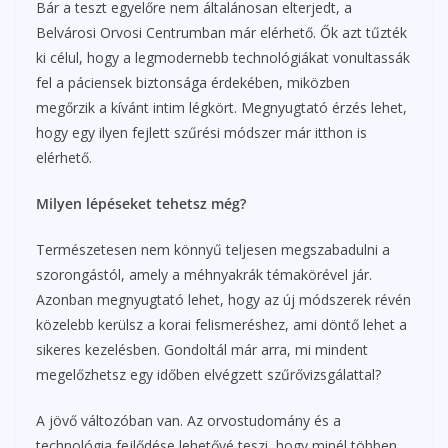
Bár a teszt egyelőre nem általánosan elterjedt, a
Belvárosi Orvosi Centrumban már elérhető. Ők azt tűzték
ki célul, hogy a legmodernebb technológiákat vonultassák
fel a páciensek biztonsága érdekében, miközben
megőrzik a kívánt intim légkört. Megnyugtató érzés lehet,
hogy egy ilyen fejlett szűrési módszer már itthon is
elérhető.
Milyen lépéseket tehetsz még?
Természetesen nem könnyű teljesen megszabadulni a
szorongástól, amely a méhnyakrák témakörével jár.
Azonban megnyugtató lehet, hogy az új módszerek révén
közelebb kerülsz a korai felismeréshez, ami döntő lehet a
sikeres kezelésben. Gondoltál már arra, mi mindent
megelőzhetsz egy időben elvégzett szűrővizsgálattal?
A jövő változóban van. Az orvostudomány és a
technológia fejlődése lehetővé teszi, hogy minél többen