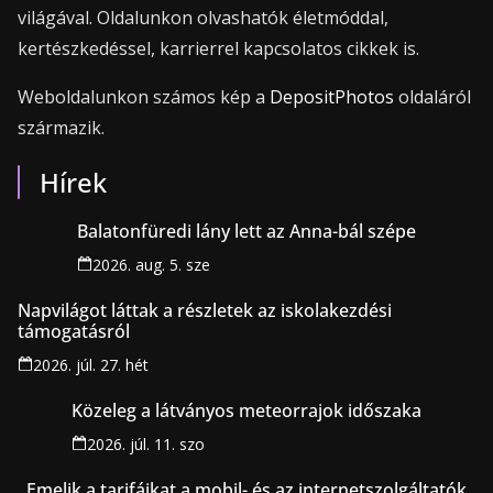
világával. Oldalunkon olvashatók életmóddal,
kertészkedéssel, karrierrel kapcsolatos cikkek is.
Weboldalunkon számos kép a
DepositPhotos
oldaláról
származik.
Hírek
Balatonfüredi lány lett az Anna-bál szépe
2026. aug. 5. sze
Napvilágot láttak a részletek az iskolakezdési
támogatásról
2026. júl. 27. hét
Közeleg a látványos meteorrajok időszaka
2026. júl. 11. szo
Emelik a tarifáikat a mobil- és az internetszolgáltatók