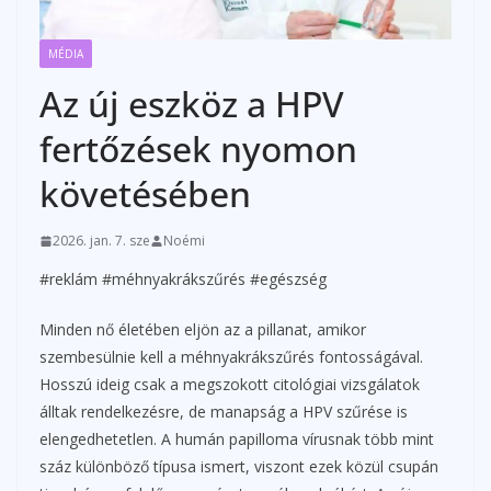
MÉDIA
Az új eszköz a HPV
fertőzések nyomon
követésében
2026. jan. 7. sze
Noémi
#reklám #méhnyakrákszűrés #egészség
Minden nő életében eljön az a pillanat, amikor
szembesülnie kell a méhnyakrákszűrés fontosságával.
Hosszú ideig csak a megszokott citológiai vizsgálatok
álltak rendelkezésre, de manapság a HPV szűrése is
elengedhetetlen. A humán papilloma vírusnak több mint
száz különböző típusa ismert, viszont ezek közül csupán