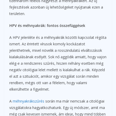
tizenhárom felelős nagyrészt a méhnyakrákért. Az új
fejlesztések azonban új lehetőségeket nyújtanak ezen a
területen.
HPV és méhnyakrák: fontos összefüggések
A HPV jelenléte és a méhnyakrák közötti kapcsolat régóta
ismert. Az érintett vírusok komoly kockázatot
jelenthetnek, mivel növelik a rosszindulatú elváltozások
kialakulásának esélyét. Sok nő aggódik amiatt, hogy vajon
elég-e a rendszeres szűrés, hiszen néhány esetben még
negatív citológiai lelet mellett is kialakulhat a rák. Képzeld
el azt a szituációt, amikor egy vizsgálat során minden
rendben, mégis ott van a félelem, hogy valami
elkerülhette a figyelmet.
A
méhnyakrákszűrés
során ma már nemcsak a citológiai
vizsgálatokra hagyatkozhatunk. Egy új módszer, amit ma
még csak kevesen ismernek, ám ideje, hogy mind többen