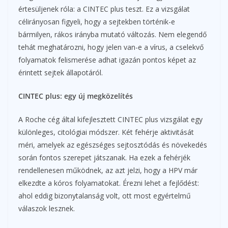
értesüljenek róla: a CINTEC plus teszt. Ez a vizsgálat
célirányosan figyeli, hogy a sejtekben történik-e
bármilyen, rákos irányba mutató változás. Nem elegendő
tehát meghatározni, hogy jelen van-e a vírus, a cselekvő
folyamatok felismerése adhat igazán pontos képet az
érintett sejtek állapotáról.
CINTEC plus: egy új megközelítés
A Roche cég által kifejlesztett CINTEC plus vizsgálat egy
különleges, citológiai módszer. Két fehérje aktivitását
méri, amelyek az egészséges sejtosztódás és növekedés
során fontos szerepet játszanak. Ha ezek a fehérjék
rendellenesen működnek, az azt jelzi, hogy a HPV már
elkezdte a kóros folyamatokat. Érezni lehet a fejlődést:
ahol eddig bizonytalanság volt, ott most egyértelmű
válaszok lesznek.