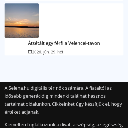
Átsétált egy férfi a Velencei-tavon
2026. jún. 29. hét
A Selena.hu digitális tér nők számára. A fiataltól az
idősebb generációig mindenki találhat hasznos
tartalmat oldalunkon. Cikkeinket úgy készítjük el, hogy
értéket adjanak.
Kiemelten foglalkozunk a divat, a szépség, az egészség