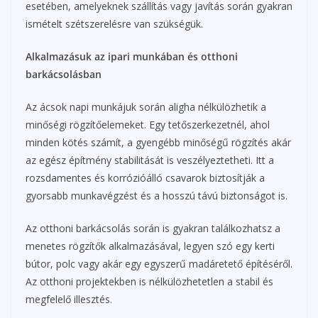
esetében, amelyeknek szállítás vagy javítás során gyakran
ismételt szétszerelésre van szükségük.
Alkalmazásuk az ipari munkában és otthoni
barkácsolásban
Az ácsok napi munkájuk során aligha nélkülözhetik a
minőségi rögzítőelemeket. Egy tetőszerkezetnél, ahol
minden kötés számít, a gyengébb minőségű rögzítés akár
az egész építmény stabilitását is veszélyeztetheti. Itt a
rozsdamentes és korrózióálló csavarok biztosítják a
gyorsabb munkavégzést és a hosszú távú biztonságot is.
Az otthoni barkácsolás során is gyakran találkozhatsz a
menetes rögzítők alkalmazásával, legyen szó egy kerti
bútor, polc vagy akár egy egyszerű madáretető építéséről.
Az otthoni projektekben is nélkülözhetetlen a stabil és
megfelelő illesztés.