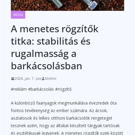
MÉDIA
A menetes rögzítők
titka: stabilitás és
rugalmasság a
barkácsolásban
2026. jan. 7. sze
Noémi
#reklám #barkácsolás #rögzítő
A különböző faanyagok megmunkálása évezredek óta
fontos tevékenység az ember számára. Az ácsok,
asztalosok és lelkes otthoni barkácsolók rengeteget
tesznek azért, hogy az általuk készített tárgyak tartósak
és esztétikusak legyenek. A menetes rögzítők ezek között