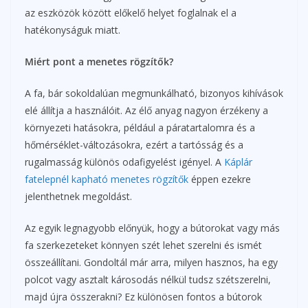
az eszközök között előkelő helyet foglalnak el a
hatékonyságuk miatt.
Miért pont a menetes rögzítők?
A fa, bár sokoldalúan megmunkálható, bizonyos kihívások
elé állítja a használóit. Az élő anyag nagyon érzékeny a
környezeti hatásokra, például a páratartalomra és a
hőmérséklet-változásokra, ezért a tartósság és a
rugalmasság különös odafigyelést igényel. A
Káplár
fatelepnél kapható menetes rögzítők
éppen ezekre
jelenthetnek megoldást.
Az egyik legnagyobb előnyük, hogy a bútorokat vagy más
fa szerkezeteket könnyen szét lehet szerelni és ismét
összeállítani. Gondoltál már arra, milyen hasznos, ha egy
polcot vagy asztalt károsodás nélkül tudsz szétszerelni,
majd újra összerakni? Ez különösen fontos a bútorok