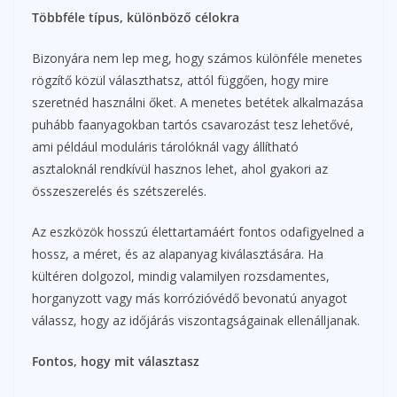
Többféle típus, különböző célokra
Bizonyára nem lep meg, hogy számos különféle menetes
rögzítő közül választhatsz, attól függően, hogy mire
szeretnéd használni őket. A menetes betétek alkalmazása
puhább faanyagokban tartós csavarozást tesz lehetővé,
ami például moduláris tárolóknál vagy állítható
asztaloknál rendkívül hasznos lehet, ahol gyakori az
összeszerelés és szétszerelés.
Az eszközök hosszú élettartamáért fontos odafigyelned a
hossz, a méret, és az alapanyag kiválasztására. Ha
kültéren dolgozol, mindig valamilyen rozsdamentes,
horganyzott vagy más korrózióvédő bevonatú anyagot
válassz, hogy az időjárás viszontagságainak ellenálljanak.
Fontos, hogy mit választasz