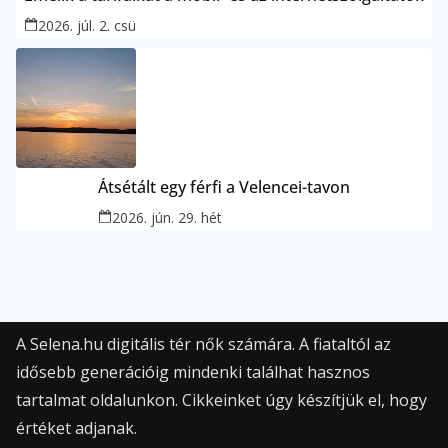
2026. júl. 2. csü
Átsétált egy férfi a Velencei-tavon
2026. jún. 29. hét
A Selena.hu digitális tér nők számára. A fiataltól az
idősebb generációig mindenki találhat hasznos
tartalmat oldalunkon. Cikkeinket úgy készítjük el, hogy
értéket adjanak.