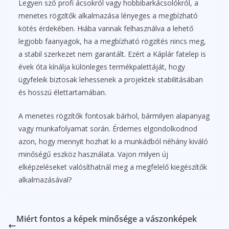
Legyen szó profi ácsokról vagy hobbibarkácsolókról, a
menetes rögzítők alkalmazása lényeges a megbízható
kötés érdekében. Hiába vannak felhasználva a lehető
legjobb faanyagok, ha a megbízható rögzítés nincs meg,
a stabil szerkezet nem garantált. Ezért a Káplár fatelep is
évek óta kínálja különleges termékpalettáját, hogy
ügyfeleik biztosak lehessenek a projektek stabilitásában
és hosszú élettartamában.
A menetes rögzítők fontosak bárhol, bármilyen alapanyag
vagy munkafolyamat során. Érdemes elgondolkodnod
azon, hogy mennyit hozhat ki a munkádból néhány kiváló
minőségű eszköz használata. Vajon milyen új
elképzeléseket valósíthatnál meg a megfelelő kiegészítők
alkalmazásával?
Miért fontos a képek minősége a vászonképek