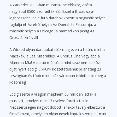
A Wickedet 2003-ban mutatták be először, azóta
nagyjából 8500-szor adták elő. Ezzel a Broadwayn
leghosszabb ideje futó darabok között a negyedik helyet
foglalja el. Az első helyen Az Operaház Fantomja, a
második helyen a Chicago, a harmadikon pedig Az
Oroszlánkirály áll.
A Wicked olyan darabokat előz meg ezen a listán, mint a
Macskák, a Les Misérables, A Chorus Line vagy épp a
Mamma Mia! A darab már több mint száz nemzetközi
díjat nyert eddig. Cikkünk közzétételének pillanatáig 23
országban és több mint száz városban tekinthette meg a
közönség.
Eddig szerte a világon majdnem 65 millióan látták a
musicalt, amelyet már 13 nyelvre fordítottak le.
Népszerűségén nagyot dobott, amikor tavaly elkészült a
filmváltozat, amelyben olyan nevek kaptak szerepet, mint