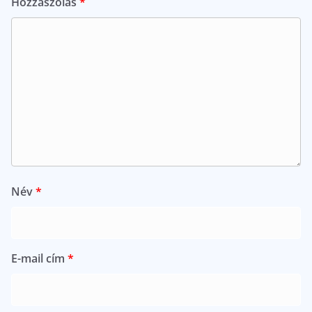
Hozzászólás
*
Név
*
E-mail cím
*