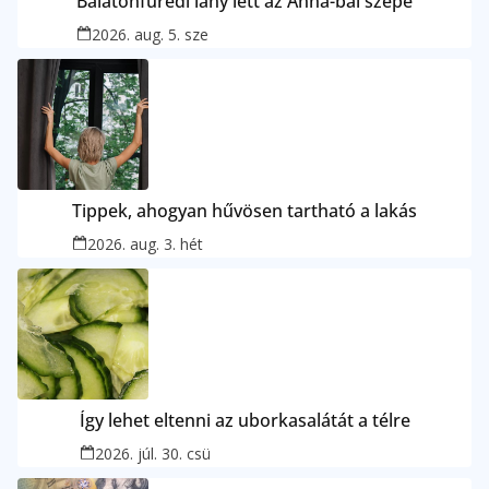
Balatonfüredi lány lett az Anna-bál szépe
2026. aug. 5. sze
Tippek, ahogyan hűvösen tartható a lakás
2026. aug. 3. hét
Így lehet eltenni az uborkasalátát a télre
2026. júl. 30. csü