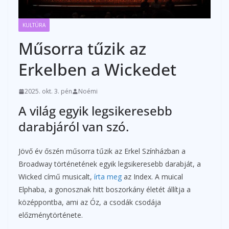
KULTÚRA
Műsorra tűzik az
Erkelben a Wickedet
2025. okt. 3. pén
Noémi
A világ egyik legsikeresebb
darabjáról van szó.
Jövő év őszén műsorra tűzik az Erkel Színházban a
Broadway történetének egyik legsikeresebb darabját, a
Wicked című musicalt,
írta meg
az Index. A muical
Elphaba, a gonosznak hitt boszorkány életét állítja a
középpontba, ami az Óz, a csodák csodája
előzménytörténete.