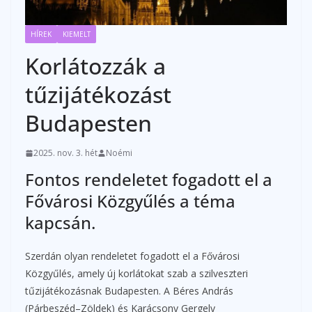
HÍREK
KIEMELT
Korlátozzák a
tűzijátékozást
Budapesten
2025. nov. 3. hét
Noémi
Fontos rendeletet fogadott el a
Fővárosi Közgyűlés a téma
kapcsán.
Szerdán olyan rendeletet fogadott el a Fővárosi
Közgyűlés, amely új korlátokat szab a szilveszteri
tűzijátékozásnak Budapesten. A Béres András
(Párbeszéd–Zöldek) és Karácsony Gergely