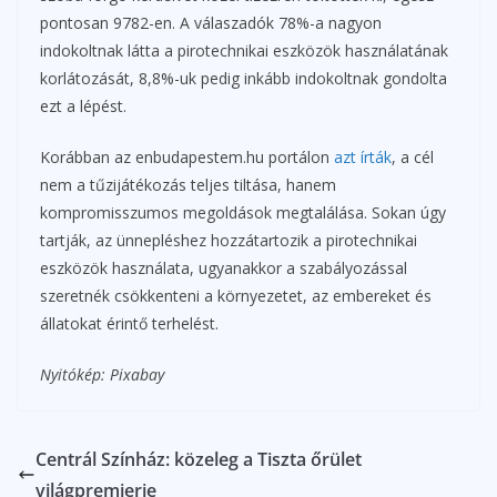
pontosan 9782-en. A válaszadók 78%-a nagyon
indokoltnak látta a pirotechnikai eszközök használatának
korlátozását, 8,8%-uk pedig inkább indokoltnak gondolta
ezt a lépést.
Korábban az enbudapestem.hu portálon
azt írták
, a cél
nem a tűzijátékozás teljes tiltása, hanem
kompromisszumos megoldások megtalálása. Sokan úgy
tartják, az ünnepléshez hozzátartozik a pirotechnikai
eszközök használata, ugyanakkor a szabályozással
szeretnék csökkenteni a környezetet, az embereket és
állatokat érintő terhelést.
Nyitókép: Pixabay
Centrál Színház: közeleg a Tiszta őrület
világpremierje