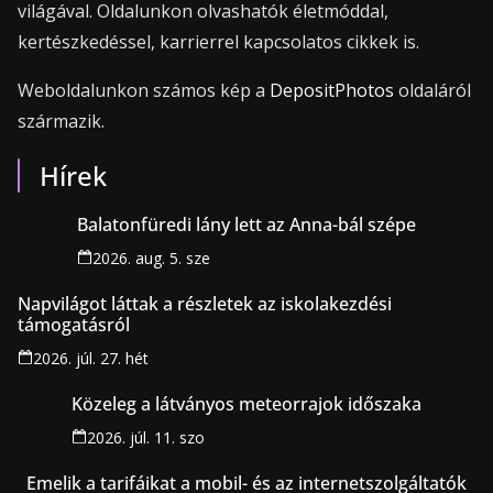
világával. Oldalunkon olvashatók életmóddal,
kertészkedéssel, karrierrel kapcsolatos cikkek is.
Weboldalunkon számos kép a
DepositPhotos
oldaláról
származik.
Hírek
Balatonfüredi lány lett az Anna-bál szépe
2026. aug. 5. sze
Napvilágot láttak a részletek az iskolakezdési
támogatásról
2026. júl. 27. hét
Közeleg a látványos meteorrajok időszaka
2026. júl. 11. szo
Emelik a tarifáikat a mobil- és az internetszolgáltatók