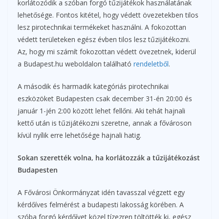
korlátozódik a szóban forgó tűzijátékok használatának
lehetősége. Fontos kitétel, hogy védett övezetekben tilos
lesz pirotechnikai termékeket használni. A fokozottan
védett területeken egész évben tilos lesz tűzijátékozni.
Az, hogy mi számít fokozottan védett övezetnek, kiderül
a Budapest.hu weboldalon található
rendeletből
.
A második és harmadik kategóriás pirotechnikai
eszközöket Budapesten csak december 31-én 20:00 és
január 1-jén 2:00 között lehet fellőni. Aki tehát hajnali
kettő után is tűzijátékozni szeretne, annak a fővároson
kívül nyílik erre lehetősége hajnali hatig.
Sokan szerették volna, ha korlátozzák a tűzijátékozást
Budapesten
A Fővárosi Önkormányzat idén tavasszal végzett egy
kérdőíves felmérést a budapesti lakosság körében. A
szóba forgó kérdőívet közel tízezren töltötték ki, egész