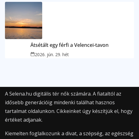
Átsétált egy férfi a Velencei-tavon
2026. jún. 29. hét
A Selena.hu digitális tér nők számára. A fiataltól az
idősebb generációig mindenki találhat hasznos
tartalmat oldalunkon. Cikkeinket úgy készítjük el, hogy
értéket adjanak.
Kiemelten foglalkozunk a divat, a szépség, az egészség