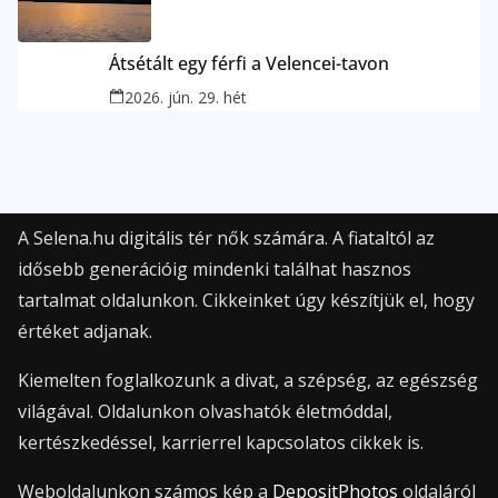
Átsétált egy férfi a Velencei-tavon
2026. jún. 29. hét
A Selena.hu digitális tér nők számára. A fiataltól az
idősebb generációig mindenki találhat hasznos
tartalmat oldalunkon. Cikkeinket úgy készítjük el, hogy
értéket adjanak.
Kiemelten foglalkozunk a divat, a szépség, az egészség
világával. Oldalunkon olvashatók életmóddal,
kertészkedéssel, karrierrel kapcsolatos cikkek is.
Weboldalunkon számos kép a
DepositPhotos
oldaláról