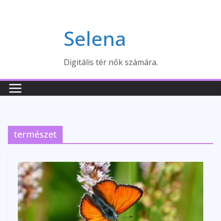
Skip
to
Selena
content
Digitális tér nők számára.
természet