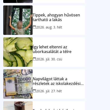
Tippek, ahogyan hűvösen
tartható a lakás
2026. aug. 3. hét
Így lehet eltenni az
uborkasalátát a télre
2026. júl. 30. csü
Napvilágot láttak a
részletek az iskolakezdési
támogatásról
2026. júl. 27. hét