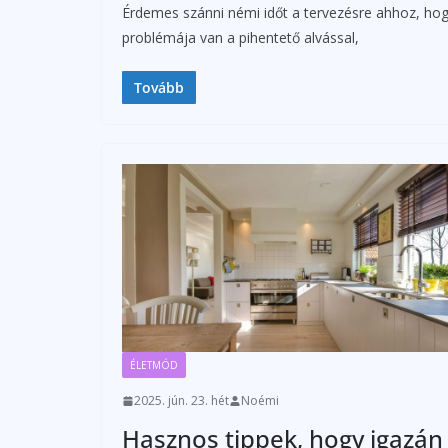
Érdemes szánni némi időt a tervezésre ahhoz, hogy
problémája van a pihentető alvással,
Tovább
ÉLETMÓD
2025. jún. 23. hét
Noémi
Hasznos tippek, hogy igazán