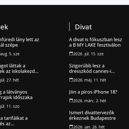
rek
Divat
füredi lány lett az
A divat is fókuszban lesz
ál szépe
a B MY LAKE fesztiválon
aug. 5. sze
2026. júl. 15. sze
got láttak a
Szigorúbb lesz a
ek az iskolakezdési
dresszkód cannes-i
tásról
fesztiválon
júl. 27. hét
2026. máj. 11. hét
g a látványos
Jön a piros iPhone 18?
rajok időszaka
2026. márc. 2. hét
júl. 11. szo
Ismert divattervezők
a tarifáikat a
érkeznek Budapestre
és az
2026. jan. 26. hét