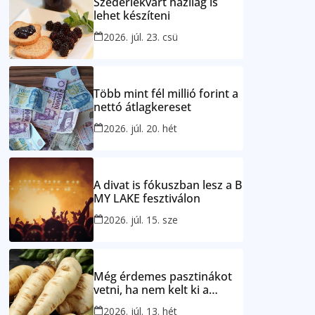
Szederlekvárt házilag is
lehet készíteni
2026. júl. 23. csü
Több mint fél millió forint a
nettó átlagkereset
2026. júl. 20. hét
A divat is fókuszban lesz a B
MY LAKE fesztiválon
2026. júl. 15. sze
Még érdemes pasztinákot
vetni, ha nem kelt ki a
petrezselyem
2026. júl. 13. hét