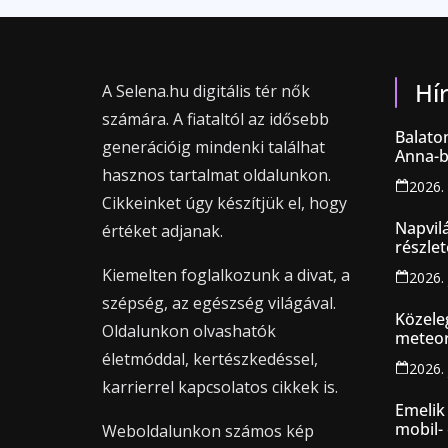
Hí
A Selena.hu digitális tér nők
számára. A fiataltól az idősebb
Balaton
generációig mindenki találhat
Anna-b
hasznos tartalmat oldalunkon.
2026. 
Cikkeinket úgy készítjük el, hogy
Napvilá
értéket adjanak.
részlet
támoga
Kiemelten foglalkozunk a divat, a
2026. 
szépség, az egészség világával.
Közele
Oldalunkon olvashatók
meteor
életmóddal, kertészkedéssel,
2026. 
karrierrel kapcsolatos cikkek is.
Emelik 
mobil- 
Weboldalunkon számos kép