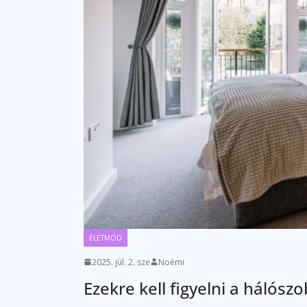
ÉLETMÓD
2025. júl. 2. sze
Noémi
Ezekre kell figyelni a hálós