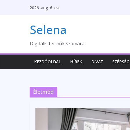
Skip
2026. aug. 6. csü
to
content
Selena
Digitális tér nők számára.
KEZDŐOLDAL
HÍREK
DIVAT
SZÉPSÉG
Életmód