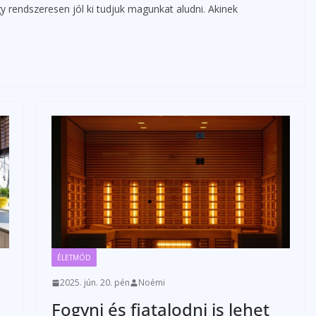
 rendszeresen jól ki tudjuk magunkat aludni. Akinek
ÉLETMÓD
2025. jún. 20. pén
Noémi
Fogyni és fiatalodni is lehet