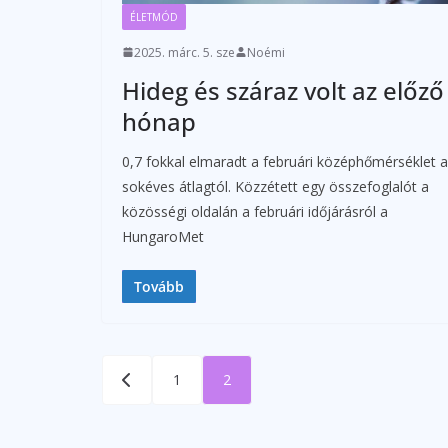
ÉLETMÓD
2025. márc. 5. sze
Noémi
Hideg és száraz volt az előző
hónap
0,7 fokkal elmaradt a februári középhőmérséklet a
sokéves átlagtól. Közzétett egy összefoglalót a
közösségi oldalán a februári időjárásról a
HungaroMet
Tovább
Bejegyzések
1
2
lapozása