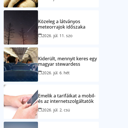
Közeleg a látványos
meteorrajok időszaka
2026. júl. 11. szo
Kiderült, mennyit keres egy
magyar stewardess
2026. júl. 6. hét
Emelik a tarifáikat a mobil-
és az internetszolgáltatók
2026. júl. 2. csü