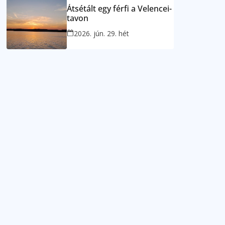
Átsétált egy férfi a Velencei-
tavon
2026. jún. 29. hét