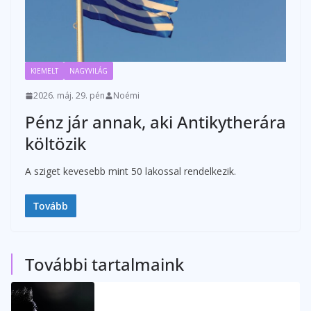
KIEMELT
NAGYVILÁG
2026. máj. 29. pén
Noémi
Pénz jár annak, aki Antikytherára
költözik
A sziget kevesebb mint 50 lakossal rendelkezik.
Tovább
További tartalmaink