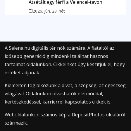
Átsétált egy férfi a Velencei-tavon
2026. jún. 29. hét
A Selena.hu digitális tér nők számára. A fiataltól az
idősebb generációig mindenki találhat hasznos
tartalmat oldalunkon. Cikkeinket úgy készítjük el, hogy
értéket adjanak.
Kiemelten foglalkozunk a divat, a szépség, az egészség
világával. Oldalunkon olvashatók életmóddal,
kertészkedéssel, karrierrel kapcsolatos cikkek is.
Weboldalunkon számos kép a
DepositPhotos
oldaláról
származik.