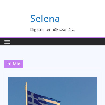
Skip
to
Selena
content
Digitális tér nők számára.
külföld