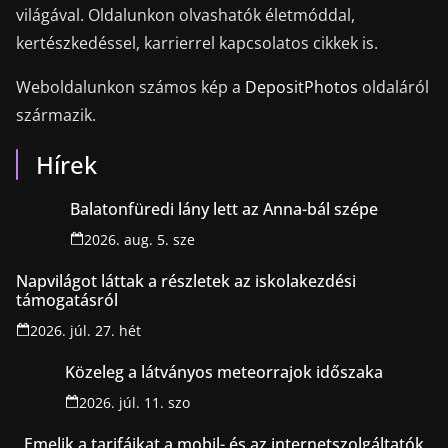
világával. Oldalunkon olvashatók életmóddal,
kertészkedéssel, karrierrel kapcsolatos cikkek is.
Weboldalunkon számos kép a
DepositPhotos
oldaláról
származik.
Hírek
Balatonfüredi lány lett az Anna-bál szépe
2026. aug. 5. sze
Napvilágot láttak a részletek az iskolakezdési
támogatásról
2026. júl. 27. hét
Közeleg a látványos meteorrajok időszaka
2026. júl. 11. szo
Emelik a tarifáikat a mobil- és az internetszolgáltatók