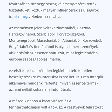
fővárosában tizenegy ország véleményvezérei tették
tiszteletüket, köztük magyar influencerek és újságírók
is,
írta meg
cikkében az nlc.hu.
Az eseményen jelen voltak Szlovéniából, Bosznia-
Hercegovinából, Szerbiából, Horvátországból,
Montenegróból, Macedóniából, Albániából, Koszovóból,
Bulgáriából és Romániából is olyan ismert személyek,
akik erősítik az essence státuszát, mint legkelendőbb
európai szépségápolási márka.
Az első este laza, kötetlen légkörben telt. Kötetlen
beszélgetésekre és interjúkra is sor került. Ezen interjúk
alkalmával mindenki felfedte, milyen essence-termék
az, ami nélkül soha nem indul útnak.
A második napon a kreativitáson és a
fenntarthatóságon volt a fókusz. A résztvevők feliratokat