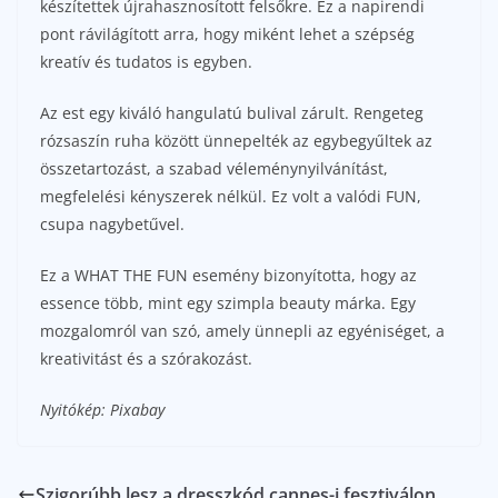
készítettek újrahasznosított felsőkre. Ez a napirendi
pont rávilágított arra, hogy miként lehet a szépség
kreatív és tudatos is egyben.
Az est egy kiváló hangulatú bulival zárult. Rengeteg
rózsaszín ruha között ünnepelték az egybegyűltek az
összetartozást, a szabad véleménynyilvánítást,
megfelelési kényszerek nélkül. Ez volt a valódi FUN,
csupa nagybetűvel.
Ez a WHAT THE FUN esemény bizonyította, hogy az
essence több, mint egy szimpla beauty márka. Egy
mozgalomról van szó, amely ünnepli az egyéniséget, a
kreativitást és a szórakozást.
Nyitókép: Pixabay
Szigorúbb lesz a dresszkód cannes-i fesztiválon