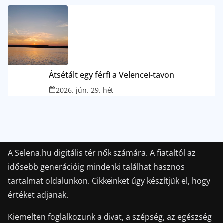
Átsétált egy férfi a Velencei-tavon
2026. jún. 29. hét
A Selena.hu digitális tér nők számára. A fiataltól az
idősebb generációig mindenki találhat hasznos
tartalmat oldalunkon. Cikkeinket úgy készítjük el, hogy
értéket adjanak.
Kiemelten foglalkozunk a divat, a szépség, az egészség