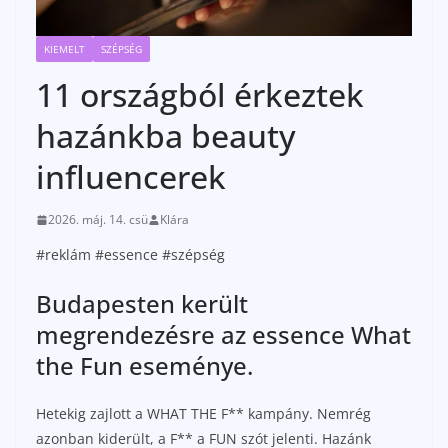
KIEMELT
SZÉPSÉG
11 országból érkeztek
hazánkba beauty
influencerek
2026. máj. 14. csü
Klára
#reklám #essence #szépség
Budapesten került
megrendezésre az essence What
the Fun eseménye.
Hetekig zajlott a WHAT THE F** kampány. Nemrég
azonban kiderült, a F** a FUN szót jelenti. Hazánk