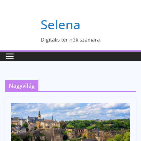
Skip
to
Selena
content
Digitális tér nők számára.
Nagyvilág