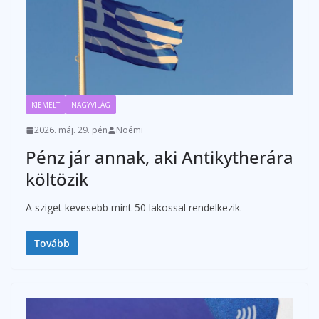
KIEMELT
NAGYVILÁG
2026. máj. 29. pén
Noémi
Pénz jár annak, aki Antikytherára
költözik
A sziget kevesebb mint 50 lakossal rendelkezik.
Tovább