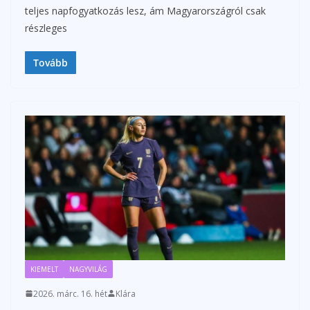
teljes napfogyatkozás lesz, ám Magyarországról csak
részleges
Tovább
KIEMELT
NAGYVILÁG
2026. márc. 16. hét
Klára