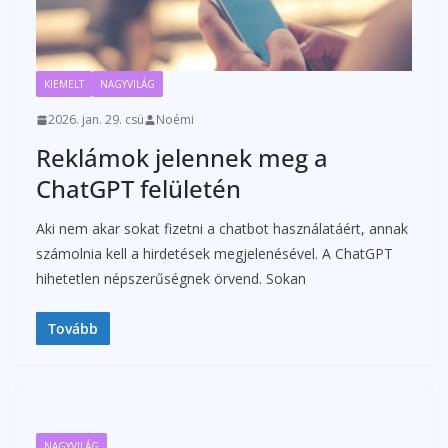
KIEMELT
NAGYVILÁG
2026. jan. 29. csü
Noémi
Reklámok jelennek meg a
ChatGPT felületén
Aki nem akar sokat fizetni a chatbot használatáért, annak
számolnia kell a hirdetések megjelenésével. A ChatGPT
hihetetlen népszerűségnek örvend. Sokan
Tovább
NAGYVILÁG