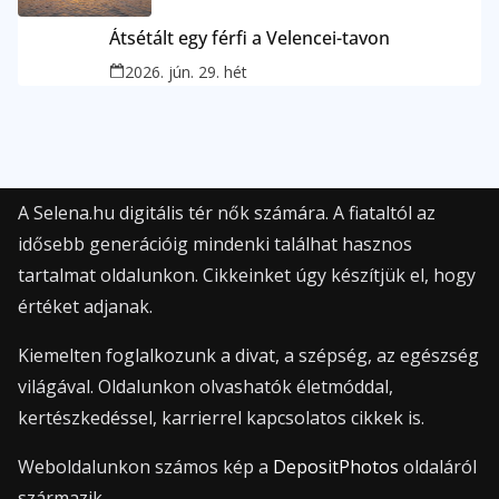
Átsétált egy férfi a Velencei-tavon
2026. jún. 29. hét
A Selena.hu digitális tér nők számára. A fiataltól az
idősebb generációig mindenki találhat hasznos
tartalmat oldalunkon. Cikkeinket úgy készítjük el, hogy
értéket adjanak.
Kiemelten foglalkozunk a divat, a szépség, az egészség
világával. Oldalunkon olvashatók életmóddal,
kertészkedéssel, karrierrel kapcsolatos cikkek is.
Weboldalunkon számos kép a
DepositPhotos
oldaláról
származik.