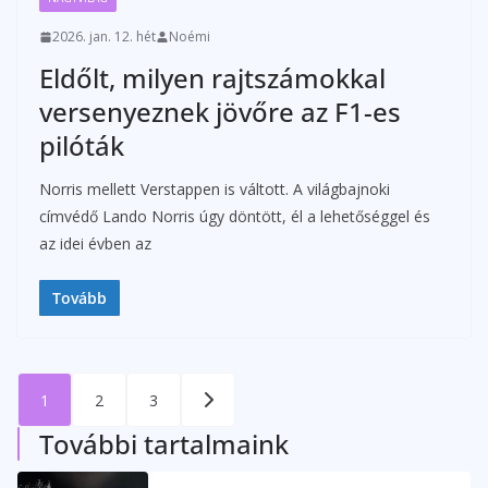
2026. jan. 12. hét
Noémi
Eldőlt, milyen rajtszámokkal
versenyeznek jövőre az F1-es
pilóták
Norris mellett Verstappen is váltott. A világbajnoki
címvédő Lando Norris úgy döntött, él a lehetőséggel és
az idei évben az
Tovább
Bejegyzések
1
2
3
lapozása
További tartalmaink