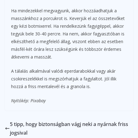
Ha mindezekkel megvagyunk, akkor hozzáadhatjuk a
masszánkhoz a porcukrot is. Keverjük el az összetevőket
egy kézi botmixerrel. Ha rendelkezünk fagyigéppel, akkor
tegyük bele 30-40 percre. Ha nem, akkor fagyasztóban is
elkészíthető a megfelelő állag, viszont ebben az esetben
másfél-két órára lesz szükségünk és többször érdemes
átkeverni a masszát.
A tálalás alkalmával valódi eperdarabokkal vagy akár
csokireszelékkel is megszórhatjuk a fagylaltot. Jól illik
hozzá a friss mentalevél és a granola is.
Nyitókép: Pixabay
5 tipp, hogy biztonságban vágj neki a nyárnak friss
jogsival