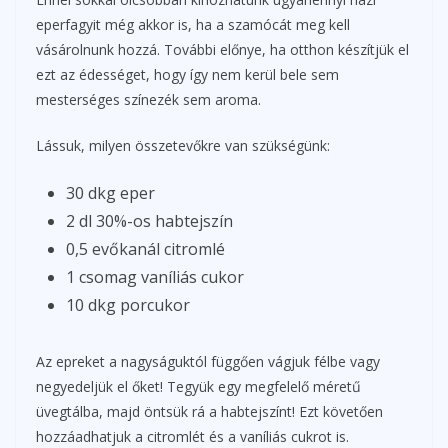
eperfagyit még akkor is, ha a szamócát meg kell
vásárolnunk hozzá. További előnye, ha otthon készítjük el
ezt az édességet, hogy így nem kerül bele sem
mesterséges színezék sem aroma.
Lássuk, milyen összetevőkre van szükségünk:
30 dkg eper
2 dl 30%-os habtejszín
0,5 evőkanál citromlé
1 csomag vaníliás cukor
10 dkg porcukor
Az epreket a nagyságuktól függően vágjuk félbe vagy
negyedeljük el őket! Tegyük egy megfelelő méretű
üvegtálba, majd öntsük rá a habtejszínt! Ezt követően
hozzáadhatjuk a citromlét és a vaníliás cukrot is.