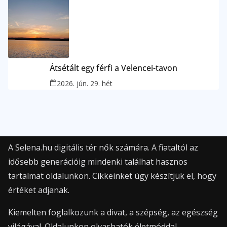
Átsétált egy férfi a Velencei-tavon
2026. jún. 29. hét
A Selena.hu digitális tér nők számára. A fiataltól az
idősebb generációig mindenki találhat hasznos
tartalmat oldalunkon. Cikkeinket úgy készítjük el, hogy
értéket adjanak.
Kiemelten foglalkozunk a divat, a szépség, az egészség
világával. Oldalunkon olvashatók életmóddal,