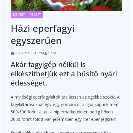
KIEMELT
RECEPT
Házi eperfagyi
egyszerűen
2026. máj. 21. csü
Klára
Akár fagyigép nélkül is
elkészíthetjük ezt a hűsítő nyári
édességet.
A minőségi eperfagylaltok ára lassan az egekbe szökik. A
fagylaltárusoknál egy-egy gombócot aligha kapunk meg
500-600 forint alatt, a hipermarketekben pedig bőven
2000 forint fölött van jellemzően egy liter eper jégkrém.
Ennél sokkal olcsóbban kihozhatunk ugyanennyi házi