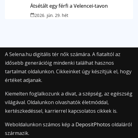
Átsétált egy férfi a Velencei-tavon
2026. jún. 29. hét
A Selena.hu digitális tér nők számára. A fiataltól az
idősebb generációig mindenki találhat hasznos
tartalmat oldalunkon. Cikkeinket úgy készítjük el, hogy
értéket adjanak.
Kiemelten foglalkozunk a divat, a szépség, az egészség
világával. Oldalunkon olvashatók életmóddal,
kertészkedéssel, karrierrel kapcsolatos cikkek is.
Weboldalunkon számos kép a
DepositPhotos
oldaláról
származik.