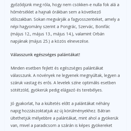
győződjünk meg róla, hogy nem csökken-e nulla fok alá a
hőmérséklet a hajnali órákban sem a következő
időszakban. Sokan megvárják a fagyosszenteket, amely a
népi hagyomány szerint a Pongrác, Szervác, Bonifác
(május 12., május 13., május 14.), valamint Orbán
napjának (május 25.) a közös elnevezése.
Válasszunk egészséges palántákat!
Minden esetben fejlett és egészséges palántákat
válasszunk. A növények ne legyenek megnyúltak, legyen a
száruk vastag és erős. A levelek színe optimális esetben
sötétzöld, gyökerük pedig elágazó és terebélyes.
Jó gyakorlat, ha a kiültetés előtt a palántákat néhány
napig hozzászoktatjuk az új körülményekhez. Bátran
ültethetjük mélyebbre a palántákat, mint ahol a gyökerük
van, mivel a paradicsom a szárán is képes gyökereket