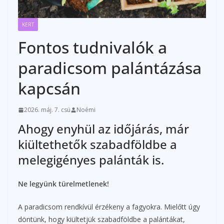
KERT
Fontos tudnivalók a
paradicsom palántázása
kapcsán
2026. máj. 7. csü
Noémi
Ahogy enyhül az időjárás, már
kiültethetők szabadföldbe a
melegigényes palánták is.
Ne legyünk türelmetlenek!
A paradicsom rendkívül érzékeny a fagyokra. Mielőtt úgy
döntünk, hogy kiültetjük szabadföldbe a palántákat,