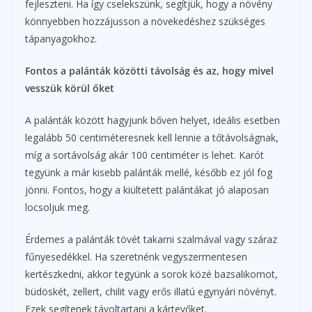
fejleszteni. Ha így cselekszünk, segítjük, hogy a növény
könnyebben hozzájusson a növekedéshez szükséges
tápanyagokhoz.
Fontos a palánták közötti távolság és az, hogy mivel
vesszük körül őket
A palánták között hagyjunk bőven helyet, ideális esetben
legalább 50 centiméteresnek kell lennie a tőtávolságnak,
míg a sortávolság akár 100 centiméter is lehet. Karót
tegyünk a már kisebb palánták mellé, később ez jól fog
jönni. Fontos, hogy a kiültetett palántákat jó alaposan
locsoljuk meg.
Érdemes a palánták tövét takarni szalmával vagy száraz
fűnyesedékkel. Ha szeretnénk vegyszermentesen
kertészkedni, akkor tegyünk a sorok közé bazsalikomot,
büdöskét, zellert, chilit vagy erős illatú egynyári növényt.
Ezek segítenek távoltartani a kártevőket.