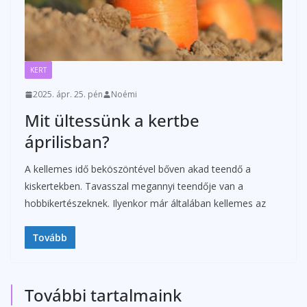
KERT
2025. ápr. 25. pén
Noémi
Mit ültessünk a kertbe
áprilisban?
A kellemes idő beköszöntével bőven akad teendő a
kiskertekben. Tavasszal megannyi teendője van a
hobbikertészeknek. Ilyenkor már általában kellemes az
Tovább
További tartalmaink