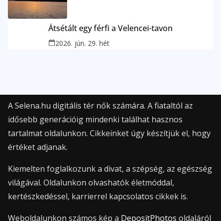
Átsétált egy férfi a Velencei-tavon
2026. jún. 29. hét
A Selena.hu digitális tér nők számára. A fiataltól az
idősebb generációig mindenki találhat hasznos
tartalmat oldalunkon. Cikkeinket úgy készítjük el, hogy
értéket adjanak.
Kiemelten foglalkozunk a divat, a szépség, az egészség
világával. Oldalunkon olvashatók életmóddal,
kertészkedéssel, karrierrel kapcsolatos cikkek is.
Weboldalunkon számos kép a
DepositPhotos
oldaláról