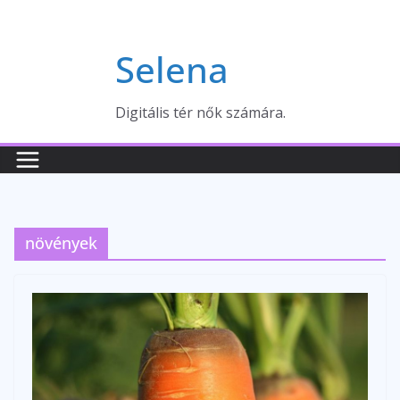
Skip
to
Selena
content
Digitális tér nők számára.
növények